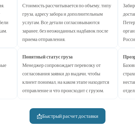
я.
Стоимость рассчитывается по объему, типу
Забир
у
груза, адресу забора и дополнительным
доста
бели
услугам. Все детали согласовываются
Петер
кам.
заранее, без неожиданных надбавок после
орган
приема отправления.
Росси
Понятный статус груза
Проз
вые
Менеджер сопровождает перевозку от
Базов
согласования заявки до выдачи, чтобы
страх
клиент понимал, на каком этапе находится
неста
отправление и что происходит с грузом.
отдел
📩
Быстрый расчет доставки