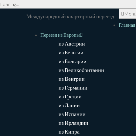
Loading...
Men
Международный квартирный переезд
Главная
Переезд из Европы
из Австрии
из Бельгии
из Болгарии
из Великобритании
из Венгрии
из Германии
из Греции
из Дании
из Испании
из Ирландии
из Кипра