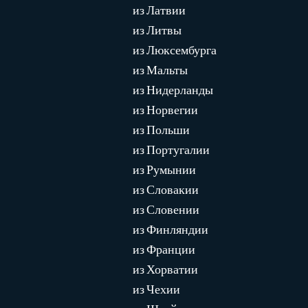
из Латвии
из Литвы
из Люксембурга
из Мальты
из Нидерланды
из Норвегии
из Польши
из Португалии
из Румынии
из Словакии
из Словении
из Финляндии
из Франции
из Хорватии
из Чехии