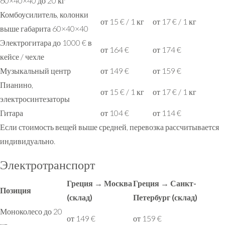
60×40×40 до 20 кг
Комбоусилитель, колонки
от 15 € / 1 кг
от 17 € / 1 кг
выше габарита 60×40×40
Электрогитара до 1000 € в
от 164 €
от 174 €
кейсе / чехле
Музыкальный центр
от 149 €
от 159 €
Пианино,
от 15 € / 1 кг
от 17 € / 1 кг
электросинтезаторы
Гитара
от 104 €
от 114 €
Если стоимость вещей выше средней, перевозка рассчитывается
индивидуально.
Электротранспорт
Греция → Москва
Греция → Санкт-
Позиция
(склад)
Петербург (склад)
Моноколесо до 20
от 149 €
от 159 €