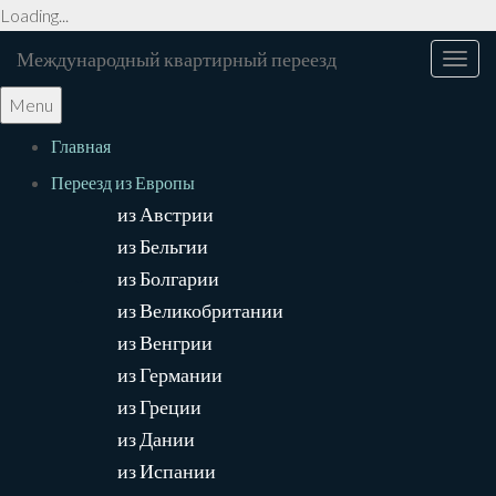
Loading...
Международный квартирный переезд
Toggl
navig
Menu
Главная
Переезд из Европы
из Австрии
из Бельгии
из Болгарии
из Великобритании
из Венгрии
из Германии
из Греции
из Дании
из Испании