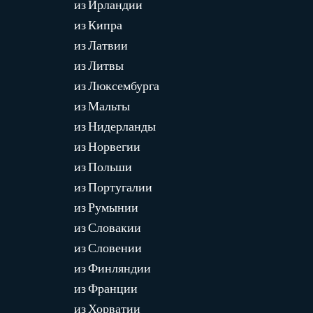
из Ирландии
из Кипра
из Латвии
из Литвы
из Люксембурга
из Мальты
из Нидерланды
из Норвегии
из Польши
из Португалии
из Румынии
из Словакии
из Словении
из Финляндии
из Франции
из Хорватии