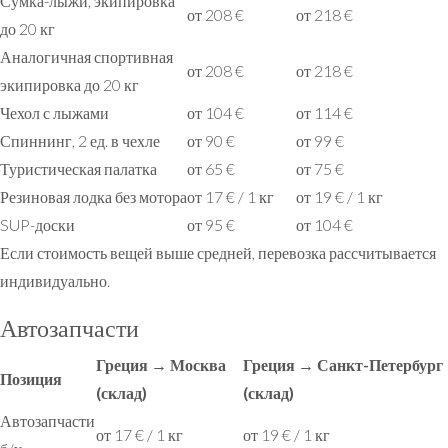
Сумка-лыжи, экипировка
от 208 €
от 218 €
до 20 кг
Аналогичная спортивная
от 208 €
от 218 €
экипировка до 20 кг
Чехол с лыжами
от 104 €
от 114 €
Спиннинг, 2 ед. в чехле
от 90 €
от 99 €
Туристическая палатка
от 65 €
от 75 €
Резиновая лодка без мотора
от 17 € / 1 кг
от 19 € / 1 кг
SUP-доски
от 95 €
от 104 €
Если стоимость вещей выше средней, перевозка рассчитывается
индивидуально.
Автозапчасти
Греция → Москва
Греция → Санкт-Петербург
Позиция
(склад)
(склад)
Автозапчасти
от 17 € / 1 кг
от 19 € / 1 кг