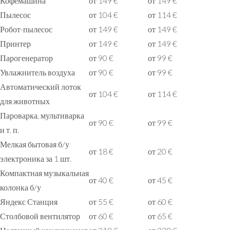
Кофемашина
от 149 €
от 149 €
Пылесос
от 104 €
от 114 €
Робот-пылесос
от 149 €
от 149 €
Принтер
от 149 €
от 149 €
Парогенератор
от 90 €
от 99 €
Увлажнитель воздуха
от 90 €
от 99 €
Автоматический лоток
от 104 €
от 114 €
для животных
Пароварка, мультиварка
от 90 €
от 99 €
и т. п.
Мелкая бытовая б/у
от 18 €
от 20 €
электроника за 1 шт.
Компактная музыкальная
от 40 €
от 45 €
колонка б/у
Яндекс Станция
от 55 €
от 60 €
Столбовой вентилятор
от 60 €
от 65 €