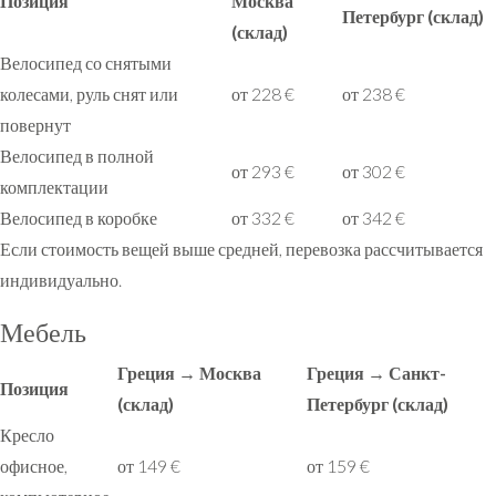
Позиция
Москва
Петербург (склад)
(склад)
Велосипед со снятыми
колесами, руль снят или
от 228 €
от 238 €
повернут
Велосипед в полной
от 293 €
от 302 €
комплектации
Велосипед в коробке
от 332 €
от 342 €
Если стоимость вещей выше средней, перевозка рассчитывается
индивидуально.
Мебель
Греция → Москва
Греция → Санкт-
Позиция
(склад)
Петербург (склад)
Кресло
офисное,
от 149 €
от 159 €